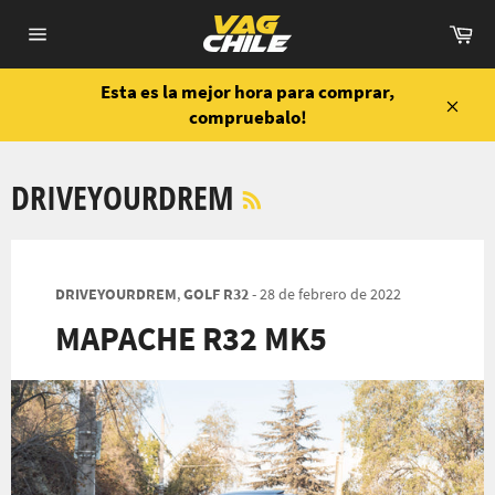
Ir
Ca
directamente
Navegación
al
contenido
Esta es la mejor hora para comprar,
compruebalo!
Cerra
RSS
DRIVEYOURDREM
DRIVEYOURDREM
,
GOLF R32
-
28 de febrero de 2022
MAPACHE R32 MK5